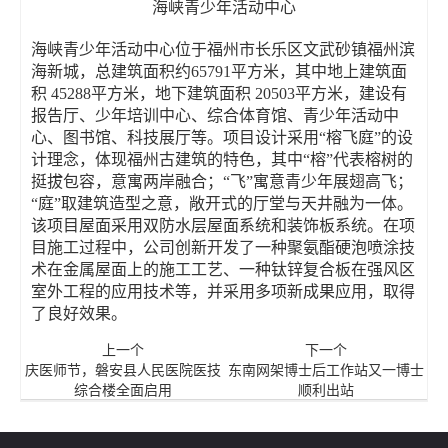
海峡青少年活动中心
海峡青少年活动中心位于福州市长乐区文武砂镇福州滨
海新城，总建筑面积约65791平方米，其中地上建筑面
积 45288平方米，地下建筑面积 20503平方米，建设有
报告厅、少年培训中心、综合体育馆、青少年活动中
心、图书馆、科技展厅等。项目设计采用“榕飞庭”的设
计理念，体现福州古建筑的特色，其中“榕”代表榕树的
挺拔包容，意寓两岸融合；“飞”寓意青少年展翅高飞；
“庭”取建筑造型之意，敞开式的厅堂与天井融为一体。
该项目屋面采用双防水层屋面系统和装饰板系统。在项
目施工过程中，公司创新开发了一种聚氨酯硬泡喷涂技
术在金属屋面上的施工工艺、一种钛锌复合板在强风区
室外工程的应用技术等，并采用多项新成果应用，取得
了良好效果。
上一个
下一个
庆医师节，磐安县人民医院医技
东南网架博士后工作站又一博士
综合楼全面启用
顺利出站