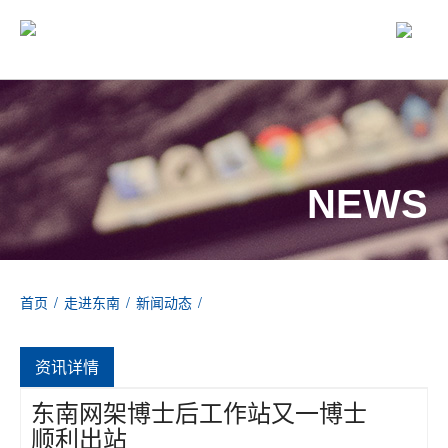
NEWS
首页
/
走进东南
/
新闻动态
/
东南网架博士后工作站又一博士顺利出站
资讯详情
东南网架博士后工作站又一博士
顺利出站