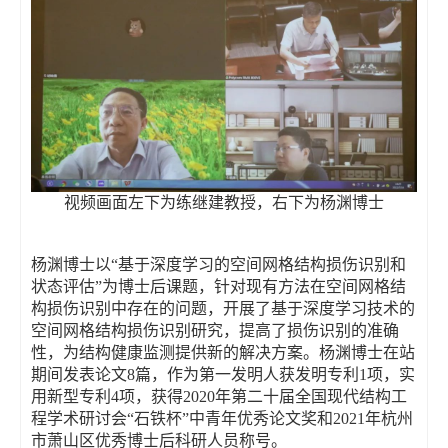
视频画面左下为练继建教授，右下为杨渊博士
杨渊博士以“基于深度学习的空间网格结构损伤识别和
状态评估”为博士后课题，针对现有方法在空间网格结
构损伤识别中存在的问题，开展了基于深度学习技术的
空间网格结构损伤识别研究，提高了损伤识别的准确
性，为结构健康监测提供新的解决方案。杨渊博士在站
期间发表论文8篇，作为第一发明人获发明专利1项，实
用新型专利4项，获得2020年第二十届全国现代结构工
程学术研讨会“石铁杯”中青年优秀论文奖和2021年杭州
市萧山区优秀博士后科研人员称号。