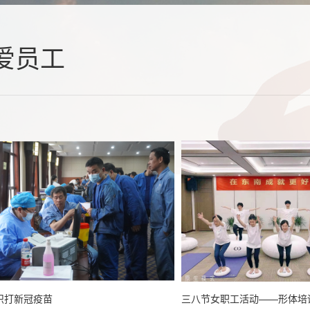
爱员工
织打新冠疫苗
三八节女职工活动——形体培