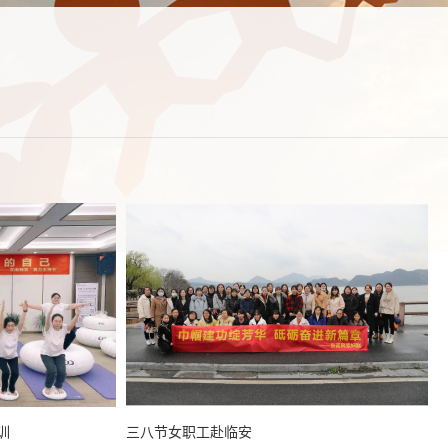
训
三八节女职工赴临安