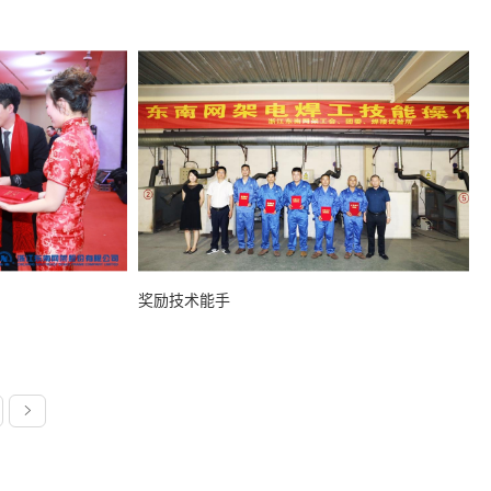
职工活动——形体培训
三八节女职工赴临安
MMARY
$info.SUMMARY
奖励技术能手