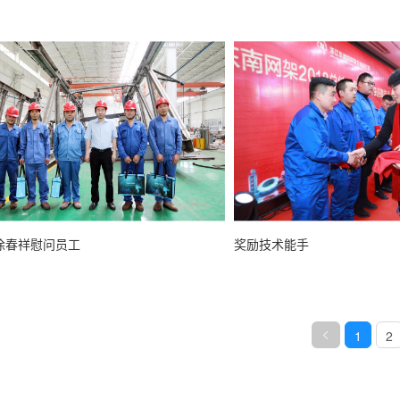
公司组织打新冠疫苗
三八节女
$info.SUMMARY
$info.SU
徐春祥慰问员工
奖励技术能手
1
2