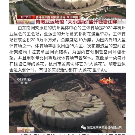
由东南网架承建的杭州奥体中心的主体育场是2022年杭州
亚运会的主会场，亚运会的开闭幕式都将在这里举办。主体育
场建筑面积22.9万平方米，总座席达10万座，为国内外特大型
体育场之一。体育场罩棚采用由28片主、次花瓣造型的空间管
桁架结构＋弦支单层网壳结构，为国内首创钢管空间弯弧桁
架，并且用钢量比同等规模体育场节省50%。就像是一朵盛开
在钱塘江畔的莲花，杭州市民亲切称它为“大莲花”。随着亚运
会进入倒计时，有很多庆祝活动都在“大莲花”里举办。