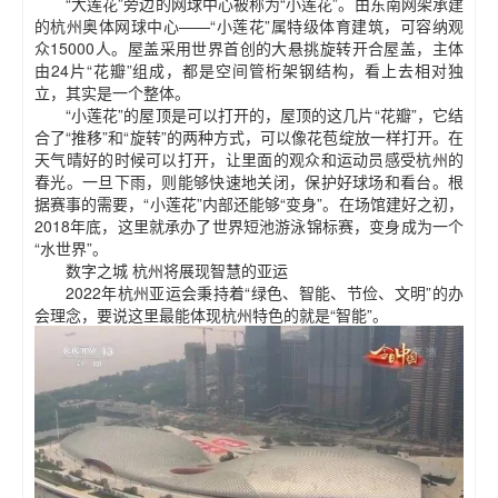
“大莲花”旁边的网球中心被称为“小莲花”。由东南网架承建
的杭州奥体网球中心——“小莲花”属特级体育建筑，可容纳观
众15000人。屋盖采用世界首创的大悬挑旋转开合屋盖，主体
由24片“花瓣”组成，都是空间管桁架钢结构，看上去相对独
立，其实是一个整体。
“小莲花”的屋顶是可以打开的，屋顶的这几片“花瓣”，它结
合了“推移”和“旋转”的两种方式，可以像花苞绽放一样打开。在
天气晴好的时候可以打开，让里面的观众和运动员感受杭州的
春光。一旦下雨，则能够快速地关闭，保护好球场和看台。根
据赛事的需要，“小莲花”内部还能够“变身”。在场馆建好之初，
2018年底，这里就承办了世界短池游泳锦标赛，变身成为一个
“水世界”。
数字之城 杭州将展现智慧的亚运
2022年杭州亚运会秉持着“绿色、智能、节俭、文明”的办
会理念，要说这里最能体现杭州特色的就是“智能”。