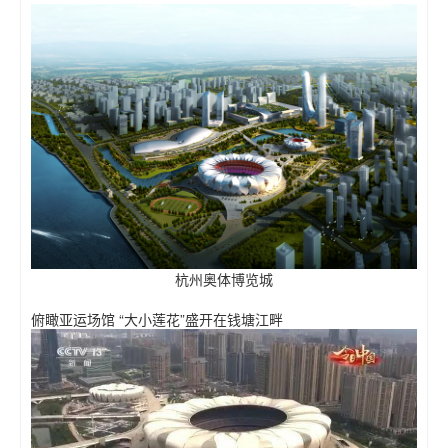
杭州奥体博览城
俯瞰亚运场馆 “大小莲花”盛开在钱塘江畔