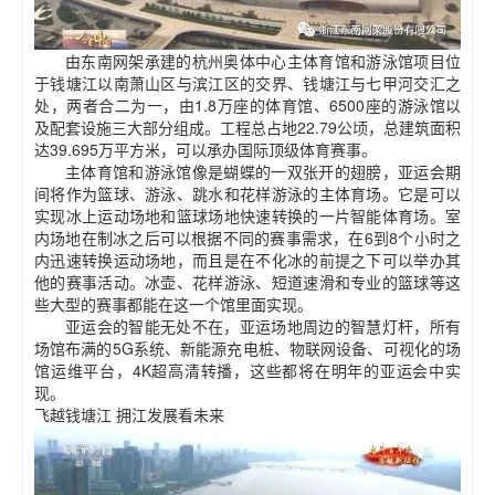
由东南网架承建的杭州奥体中心主体育馆和游泳馆项目位
于钱塘江以南萧山区与滨江区的交界、钱塘江与七甲河交汇之
处，两者合二为一，由1.8万座的体育馆、6500座的游泳馆以
及配套设施三大部分组成。工程总占地22.79公顷，总建筑面积
达39.695万平方米，可以承办国际顶级体育赛事。
主体育馆和游泳馆像是蝴蝶的一双张开的翅膀，亚运会期
间将作为篮球、游泳、跳水和花样游泳的主体育场。它是可以
实现冰上运动场地和篮球场地快速转换的一片智能体育场。室
内场地在制冰之后可以根据不同的赛事需求，在6到8个小时之
内迅速转换运动场地，而且是在不化冰的前提之下可以举办其
他的赛事活动。冰壶、花样游泳、短道速滑和专业的篮球等这
些大型的赛事都能在这一个馆里面实现。
亚运会的智能无处不在，亚运场地周边的智慧灯杆，所有
场馆布满的5G系统、新能源充电桩、物联网设备、可视化的场
馆运维平台，4K超高清转播，这些都将在明年的亚运会中实
现。
飞越钱塘江 拥江发展看未来