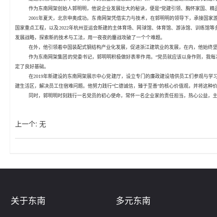
作为东南网架创始人郭明明，他说企业发展壮大的秘诀，便是“党建引领、胸怀家国、精品
2001年夏天，北京申奥成功。东南网架凭借实力与技术，在郭明明的领导下，承接国家
国家重点工程，以及2022年杭州亚运会新建的主体育场、网球馆、体育馆、游泳馆、训练馆等
发展战略，探索新的技术与工法，用一夜夜的鏖战攻破了一个个难题。
在外，他引领着中国装配式钢结构产业化发展，促进浙江建筑业的发展，在内，他始终坚持
作为东南网架集团的党委书记，郭明明积极做好表率作用。“党员就应该以身作则，我每
定了良好基础。
在2019年新建设的东南网架展示中心党建厅，设立专门的廉政建设墙供员工们参观与
建生活区，解决员工住宿难问题。他努力践行“仁德诚信，臻于至善”的核心价值观，并将这种
同时，郭明明时刻践行一名党员的初心使命，常怀一名企业家的责任担当，热心公益，主
上一个
:
无
关于东南
多元东南