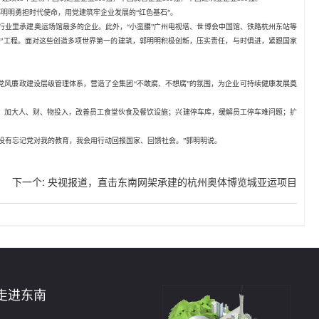
明明勇担时代使命，用党建筑牢企业发展的“红色基石”。
为行业里承建奥运场馆最多的企业。此外，“小蛮腰”广州电视塔、世博会中国馆、铁路杭州东站等
、尖”工程。面对这些创造多项世界第一的建筑，郭明明积极创新，压实责任，与时俱进，紧跟国家
党风廉政建设层级管理体系，营造了全集团“不敢腐、不想腐”的氛围，为企业可持续健康发展奠
上。加大人、财、物投入，改善员工食堂伙食及餐饮设施；兴建停车库，缓解员工停车难问题；扩
没有忘记党对我的教育，我会用行动回报国家、回馈社会。”郭明明说。
下一个
:
央视报道，直击东南网架承建的杭州奥体博览城亚运项目
走进东南