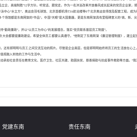
立企、高端制胜”12字方针。听党话、跟党走，作为一名沐浴改革开放春风成长起来的党员企业家，郭
游泳中心“水立方”、奥运会羽毛球馆、北京首都机场T3A航站楼等6个北京奥运会场馆及配套工程，成
多个场馆都是东南网架的“作品”。中国“天眼”是大国重器，更是东南网架具有里程碑意义的“高、新
“勤政廉政”，并以“以员工为中心”的发展理念，落实“党员联系基层员工制度”。
次大会都要提廉政建设，希望全体员工都要认真遵守。”他制定了东南网架《廉洁管理制度》，建立起
学习，还有郭明明与员工之间交流互动的照片。尽管是企业高层，但是郭明明始终将员工的生活放在心
价值观融入到他的工作与生活中。
动承担社会责任在教育文化、医疗卫生、社区共建、助困扶贫、慈善捐助与抗疫事件救助等方面。“我
党建东南
责任东南