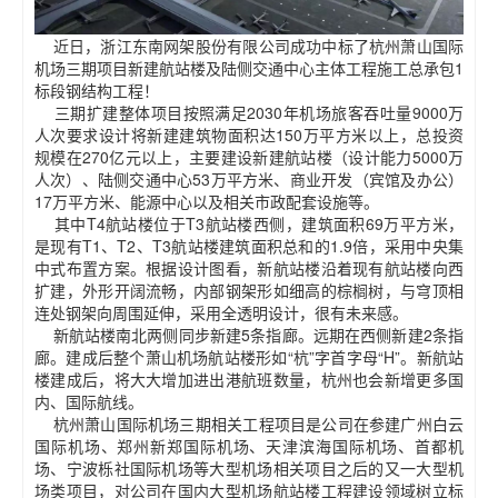
近日，浙江东南网架股份有限公司成功中标了杭州萧山国际
机场三期项目新建航站楼及陆侧交通中心主体工程施工总承包1
标段钢结构工程！
三期扩建整体项目按照满足2030年机场旅客吞吐量9000万
人次要求设计将新建建筑物面积达150万平方米以上，总投资
规模在270亿元以上，主要建设新建航站楼（设计能力5000万
人次）、陆侧交通中心53万平方米、商业开发（宾馆及办公）
17万平方米、能源中心以及相关市政配套设施等。
其中T4航站楼位于T3航站楼西侧，建筑面积69万平方米，
是现有T1、T2、T3航站楼建筑面积总和的1.9倍，采用中央集
中式布置方案。根据设计图看，新航站楼沿着现有航站楼向西
扩建，外形开阔流畅，内部钢架形如细高的棕榈树，与穹顶相
连处钢架向周围延伸，采用全透明设计，很有未来感。
新航站楼南北两侧同步新建5条指廊。远期在西侧新建2条指
廊。建成后整个萧山机场航站楼形如“杭”字首字母“H”。新航站
楼建成后，将大大增加进出港航班数量，杭州也会新增更多国
内、国际航线。
杭州萧山国际机场三期相关工程项目是公司在参建广州白云
国际机场、郑州新郑国际机场、天津滨海国际机场、首都机
场、宁波栎社国际机场等大型机场相关项目之后的又一大型机
场类项目，对公司在国内大型机场航站楼工程建设领域树立标