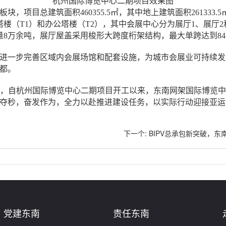
杭州国际博览中心二期项目效果图
目总建筑面积460355.5㎡，其中地上建筑面积261333.5
楼（T1）和办公塔楼（T2），其中会展中心分为展厅1、展厅2
用钢量8万余吨，展厅屋盖采用梭形大跨度桁架结构，最大单跨达到
进一步完善区域内会展场馆和配套设施，为城市会展业可持续发
都。
，自杭州国际博览中心二期项目开工以来，东南网架国际博览
夺秒，奋发作为，全力以赴推进建设任务，以实际行动迎接亚运
下一个
:
BIPV总承包新突破，
党建东南
责任东南