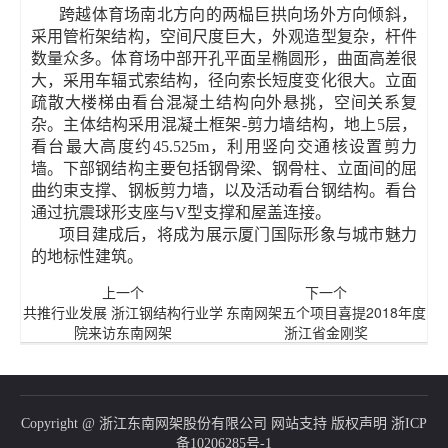
跨越体育场南北方向的两榀巨拱向场外方向倾斜，
采用管桁架结构，空间尺度巨大，外观造型复杂，杆件
数量众多。体育场中部开孔平面呈椭圆形，曲面高差很
大，采用车辐式索结构，径向索长短度变化很大。立面
疏散大楼梯由看台混凝土结构向外悬挑，空间关系复
杂。主体结构采用混凝土框架-剪力墙结构，地上5层，
看台最大高度约45.525m，利用竖向交通核设置剪力
墙。下部钢结构主要包括钢骨梁、钢骨柱、立面间的屈
曲约束支撑、钢板剪力墙，以及活动看台钢结构。看台
通过抗震球形支座与V型支撑和屋盖连接。
项目建成后，将成为展示厦门国际形象与城市魅力
的地标性建筑。
上一个
下一个
共推行业发展 浙江钢结构行业学
东南网架五个项目喜提2018年度
院来访东南网架
浙江省金刚奖
Copyright @ 浙江东南网架股份有限公司 网站支持 版权声明
浙ICP
备10206285号-1