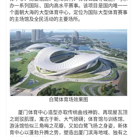
办一系列国际、国内高水平赛事。该项目是国内唯一一
个面朝大海的大型体育中心，定位为国际大型体育赛事
的主场馆及全民活动的主要场所。
白鹭体育场效果图
厦门体育中心造型亦取传统曲线神韵、再现屋瓦顶
之斑驳肌理，寓古于新、大气磅礴；体育馆与训练馆、
游泳馆恰似三角梅之花瓣，又如白鹭飞扬之身姿，新体
育中心以蓬勃升腾之势，塑造出厦门滨海地域、独有之