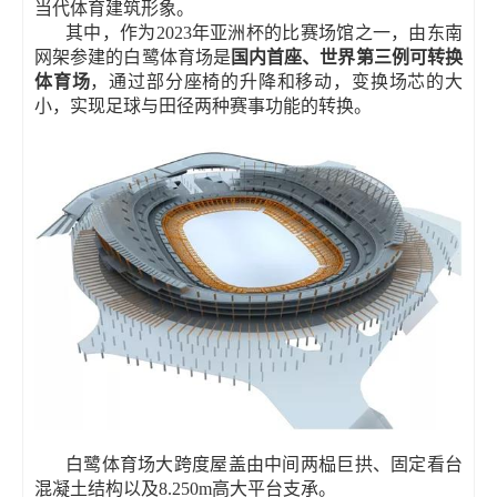
当代体育建筑形象。
其中，作为2023年亚洲杯的比赛场馆之一，由东南
网架参建的白鹭体育场是
国内首座、世界第三例可转换
体育场
，通过部分座椅的升降和移动，变换场芯的大
小，实现足球与田径两种赛事功能的转换。
白鹭体育场大跨度屋盖由中间两榀巨拱、固定看台
混凝土结构以及8.250m高大平台支承。