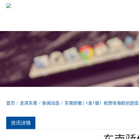
首页
/
走进东南
/
新闻动态
/
东南骄傲 | 1金1银！祝贺徐海蛟创造
资讯详情
东南骄