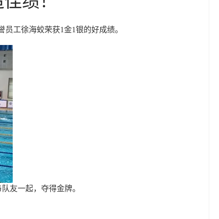
誉员工徐海蛟荣获1金1银的好成绩。
，与队友一起，夺得金牌。