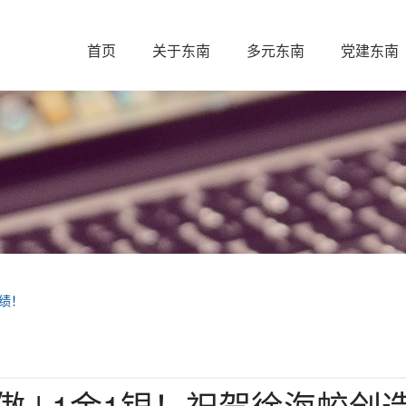
首页
关于东南
多元东南
党建东南
佳绩！
傲 | 1金1银！祝贺徐海蛟创