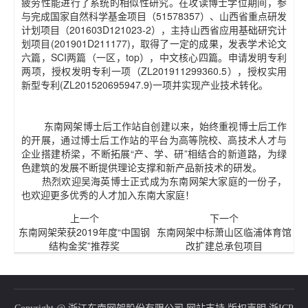
疲劳性能进行了系统的相似性研究。在攻读博士学位期间，参
与完成国家自然科学基金项目（51578357）、山西省重点研发
计划项目（201603D121023-2），主持山西省应用基础研究计
划项目(201901D211177)，取得了一定的成果，发表学术论文
六篇，SCI两篇（一区，top），中文核心四篇。申请发明专利
两项，授权发明专利一项（ZL201911299360.5），授权实用
新型专利(ZL201520695947.9)一项并实现产业技术转化。
东南网架博士后工作站自创建以来，始终重视博士后工作
的开展，通过博士后工作站的平台为高等院校、高技术人才与
企业搭建桥梁，不断拓展“产、学、研”相结合的新道路，为绿
色建筑的发展不断提供理论支撑和新产品新技术的研发。
热烈欢迎吴海英博士正式成为东南网架大家庭的一份子，
也欢迎更多优秀的人才加入东南大家庭！
上一个
下一个
东南网架荣获2019年度“中国钢
东南网架中标萧山区临浦体育馆
结构金奖”推荐奖
改扩建总承包项目