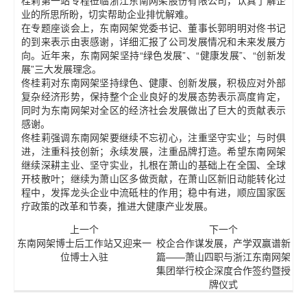
业的所思所盼，切实帮助企业排忧解难。
在专题座谈会上，东南网架党委书记、董事长郭明明对佟书记
的到来表示由衷感谢，详细汇报了公司发展情况和未来发展方
向。近年来，东南网架坚持“绿色发展”、“健康发展”、“创新发
展”三大发展理念。
佟桂莉对东南网架坚持绿色、健康、创新发展，积极应对外部
复杂经济形势，保持整个企业良好的发展态势表示高度肯定，
同时为东南网架对全区的经济社会发展做出了巨大的贡献表示
感谢。
佟桂莉强调东南网架要继续不忘初心，注重坚守实业；与时俱
进，注重科技创新；永续发展，注重品牌打造。希望东南网架
继续深耕主业、坚守实业，扎根在萧山的基础上在全国、全球
开枝散叶；继续为萧山区多做贡献，在萧山区新旧动能转化过
程中，发挥龙头企业中流砥柱的作用；稳中有进，顺应国家医
疗政策的改革和节奏，推进大健康产业发展。
上一个
下一个
东南网架博士后工作站又迎来一
校企合作谋发展，产学双赢谱新
位博士入驻
篇——萧山四职与浙江东南网架
集团举行校企深度合作签约暨授
牌仪式