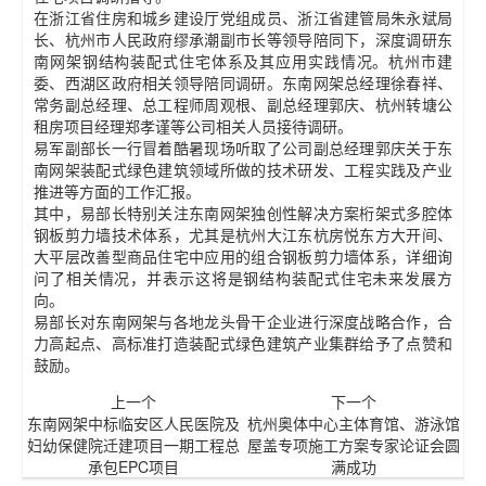
在浙江省住房和城乡建设厅党组成员、浙江省建管局朱永斌局
长、杭州市人民政府缪承潮副市长等领导陪同下，深度调研东
南网架钢结构装配式住宅体系及其应用实践情况。杭州市建
委、西湖区政府相关领导陪同调研。东南网架总经理徐春祥、
常务副总经理、总工程师周观根、副总经理郭庆、杭州转塘公
租房项目经理郑孝谨等公司相关人员接待调研。
易军副部长一行冒着酷暑现场听取了公司副总经理郭庆关于东
南网架装配式绿色建筑领域所做的技术研发、工程实践及产业
推进等方面的工作汇报。
其中，易部长特别关注东南网架独创性解决方案桁架式多腔体
钢板剪力墙技术体系，尤其是杭州大江东杭房悦东方大开间、
大平层改善型商品住宅中应用的组合钢板剪力墙体系，详细询
问了相关情况，并表示这将是钢结构装配式住宅未来发展方
向。
易部长对东南网架与各地龙头骨干企业进行深度战略合作，合
力高起点、高标准打造装配式绿色建筑产业集群给予了点赞和
鼓励。
上一个
下一个
东南网架中标临安区人民医院及
杭州奥体中心主体育馆、游泳馆
妇幼保健院迁建项目一期工程总
屋盖专项施工方案专家论证会圆
承包EPC项目
满成功