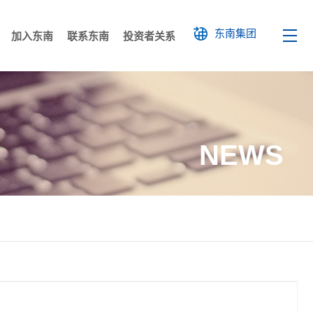
东南集团
加入东南
联系东南
投资者关系
展
文化
科研成果
文化展馆
人才培养
工业建筑
员工风采
各地公司
国外工程
社会招聘
廉洁举报
高层建筑
校园招聘
装配式建筑
NEWS