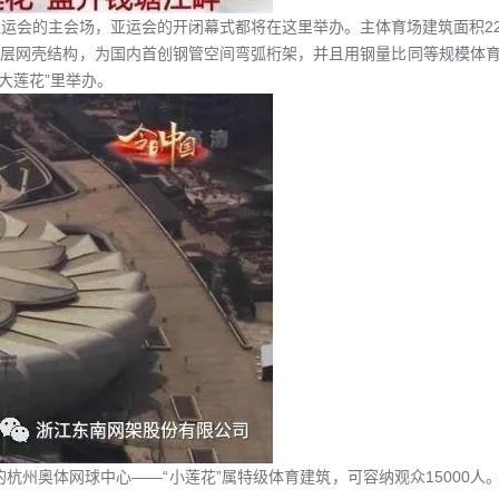
亚运会的主会场，亚运会的开闭幕式都将在这里举办。主体育场建筑面积22
单层网壳结构，为国内首创钢管空间弯弧桁架，并且用钢量比同等规模体育
大莲花”里举办。
的杭州奥体网球中心——“小莲花”属特级体育建筑，可容纳观众15000人