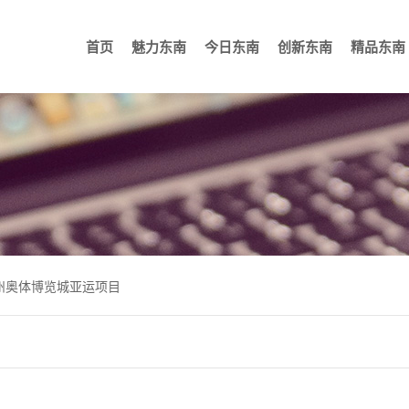
首页
魅力东南
今日东南
创新东南
精品东南
重大科学装置
公司概况
机场航站楼
生产基地
新闻中心
高铁站房
营销网络
媒体聚焦
研发平台
体育场馆
荣誉资质
创新团队
会议会
企业
州奥体博览城亚运项目