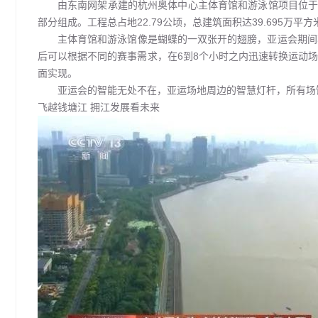
由东南网架承建的杭州奥体中心主体育馆和游泳馆项目位于
部分组成。工程总占地22.79公顷，总建筑面积达39.695万
主体育馆和游泳馆像是蝴蝶的一双张开的翅膀，亚运会期间
后可以根据不同的赛事需求，在6到8个小时之内迅速转换运动
面实现。
亚运会的智能无处不在，亚运场地周边的智慧灯杆，所有场
飞越钱塘江 拥江发展看未来