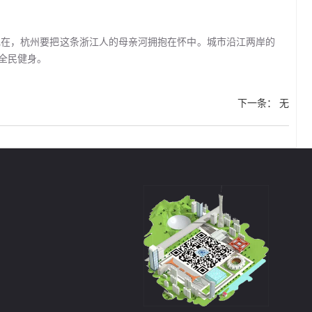
现在，杭州要把这条浙江人的母亲河拥抱在怀中。城市沿江两岸的
全民健身。
下一条
：
无