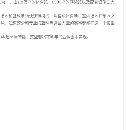
一，由1.8万座的体育馆、6500座的游泳馆以及配套设施三大
动场地和篮球场地快速转换的一片智能体育场。室内场地在制冰之
游泳、短道速滑和专业的篮球等这些大型的赛事都能在这一个馆里
4K超高清转播，这些都将在明年的亚运会中实现。