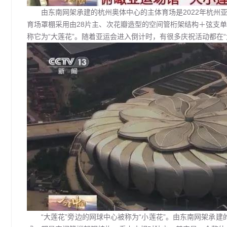
由东南网架承建的杭州奥体中心的主体育场是2022年杭州
育场罩棚采用由28片主、次花瓣造型的空间管桁架结构＋弦支
称它为“大莲花”。随着亚运会进入倒计时，有很多庆祝活动都在“
“大莲花”旁边的网球中心被称为“小莲花”。由东南网架承建