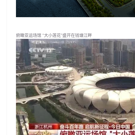
俯瞰亚运场馆 “大小莲花”盛开在钱塘江畔