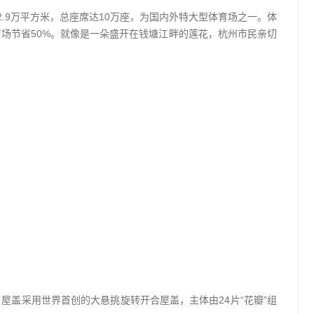
.9万平方米，总座席达10万座，为国内外特大型体育场之一。体
场节省50%。就像是一朵盛开在钱塘江畔的莲花，杭州市民亲切
。屋盖采用世界首创的大悬挑旋转开合屋盖，主体由24片“花瓣”组