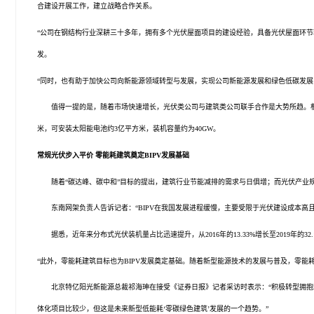
合建设开展工作，建立战略合作关系。
“公司在钢结构行业深耕三十多年，拥有多个光伏屋面项目的建设经验，具备光伏屋面环
发。
“同时，也有助于加快公司向新能源领域转型与发展，实现公司新能源发展和绿色低碳发展
值得一提的是，随着市场快速增长，光伏类公司与建筑类公司联手合作是大势所趋。
米，可安装
太阳能
电池约3亿平方米，装机容量约为40GW。
常规光伏步入平价
零能耗建筑奠定BIPV发展基础
随着“碳达峰、碳中和”目标的提出，建筑行业节能减排的需求与日俱增；而光伏产业规模壮
东南网架负责人告诉记者：“BIPV在我国发展进程缓慢，主要受限于光伏建设成本高且
据悉，近年来分布式光伏装机量占比迅速提升，从2016年的13.33%增长至2019年的
“此外，零能耗建筑目标也为BIPV发展奠定基础。随着新型能源技术的发展与普及，零
北京特亿阳光新能源总裁祁海珅在接受《证券日报》记者采访时表示：“积极转型拥抱新型
体化项目比较少，但这是未来新型低能耗‘零碳绿色建筑’发展的一个趋势。”