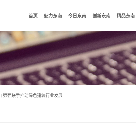
首页
魅力东南
今日东南
创新东南
精品东南
重大科学装置
公司概况
机场航站楼
生产基地
新闻中心
高铁站房
营销网络
媒体聚焦
研发平台
体育场馆
荣誉资质
创新团队
会议会
企业
山 强强联手推动绿色建筑行业发展