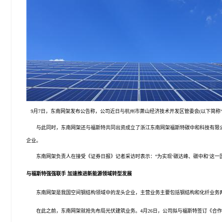
9月7日，
东南网架
发布
公告
称，公司近日与杭州市萧山经济技术开发区管委会(以下简称“
与此同时，东南网架还与
福斯
特共同出资成立了浙江东南网架
福斯
特碳中和科技有限公
企业。
东南网架负责人在接受《证券日报》记者采访时表示：“为实现‘碳达峰、碳中和’这一
与福斯特强强联手
加速推进新能源领域转型发展
东南网架是我国空间钢结构领域中的龙头企业，主营业务主要包括钢结构和化纤业务两大
在此之前，东南网架就抢先布局光伏建筑业务。4月26日，公司拟与福斯特签订《合作意