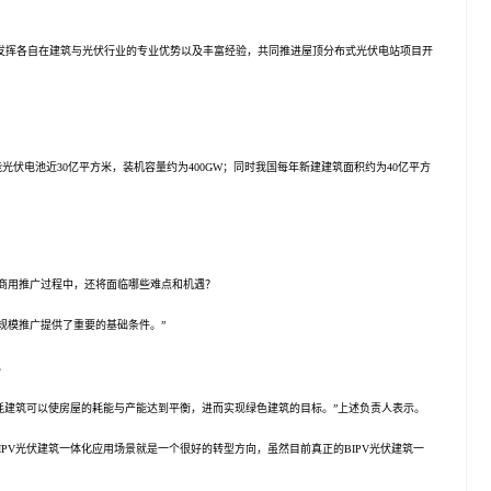
发挥各自在建筑与光伏行业的专业优势以及丰富经验，共同推进屋顶分布式光伏电站项目开
能
光伏电池近30亿平方米，装机容量约为400GW；同时我国每年新建建筑面积约为40亿平方
面商用推广过程中，还将面临哪些难点和机遇？
规模推广提供了重要的基础条件。”
。
耗建筑可以使房屋的耗能与产能达到平衡，进而实现绿色建筑的目标。”上述负责人表示。
V光伏建筑一体化应用场景就是一个很好的转型方向，虽然目前真正的BIPV光伏建筑一