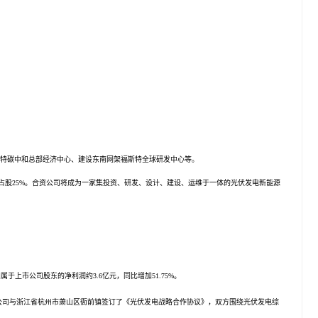
特
碳中和总部经济中心、建设东南网架
福斯特
全球研发中心等。
元，占股25%。合资公司将成为一家集投资、研发、设计、建设、运维于一体的光伏发电新能源
；归属于上市公司
股东
的
净利润
约3.6亿元，同比增加51.75%。
，公司与浙江省杭州市萧山区衙前镇签订了《光伏发电战略合作协议》，双方围绕光伏发电综