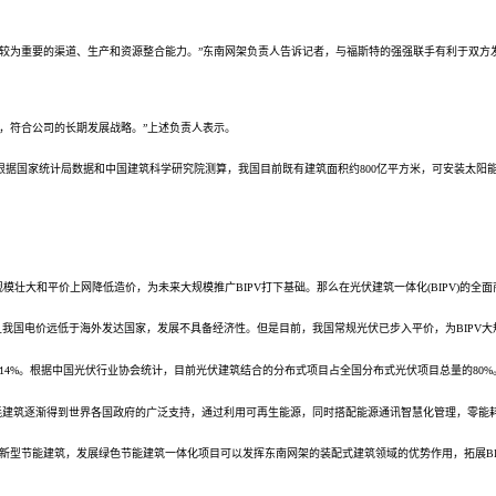
节较为重要的渠道、生产和资源整合能力。”东南网架负责人告诉记者，与福斯特的强强联手有利于双方
，符合公司的长期发展战略。”上述负责人表示。
根据国家统计局数据和
中国建筑
科学研究院测算，我国目前既有建筑面积约800亿平方米，可安装
太阳
大和平价上网降低造价，为未来大规模推广BIPV打下基础。那么在光伏建筑一体化(BIPV)的全
我国电价远低于海外发达国家，发展不具备经济性。但是目前，我国常规光伏已步入平价，为BIPV大
32.14%。根据中国光伏行业协会统计，目前光伏建筑结合的分布式项目占全国分布式光伏项目总量的80%
能耗建筑逐渐得到世界各国政府的广泛支持，通过利用可再生能源，同时搭配能源通讯智慧化管理，零能
节能建筑，发展绿色节能建筑一体化项目可以发挥东南网架的装配式建筑领域的优势作用，拓展BIP