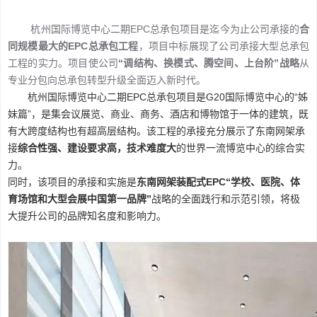
杭州国际博览中心二期EPC总承包项目是迄今为止公司承接的
合
同规模最大的EPC总承包工程
，项目中标展现了公司承接大型总承包
工程的实力。项目使公司
“调结构、换模式、腾空间、上台阶”战略
从
专业分包向总承包转型升级全面迈入新时代。
杭州国际博览中心二期EPC总承包项目是G20国际博览中心的“姊
妹篇”，是集会议展览、商业、商务、酒店和博物馆于一体的建筑，既
有大跨度结构也有超高层结构。该工程的承接充分展示了东南网架承
接
综合性强、建设要求高，技术难度大
的世界一流博览中心的综合实
力。
同时，该项目的承接和实施是
东南网架
装配式EPC“学校、医院、体
育场馆和大型会展中国第一品牌”
战略的全面践行和示范引领，将极
大提升公司的品牌知名度和影响力。