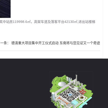
房119998.6㎡，高架车道及落客平台42130㎡,进出站楼梯
下一条
：
德清重大项目集中开工仪式启动 东南将与您见证又一个奇迹