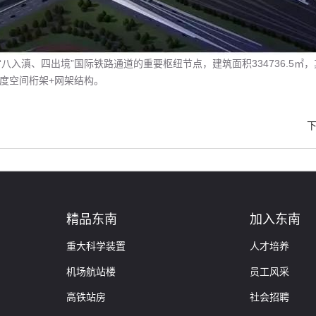
滇、四出境”国际铁路通道的重要枢纽节点，建筑面积334736.5㎡，其中站
大跨度空间桁架+网架结构。
精品东南
加入东南
重大科学装置
人才培养
机场航站楼
员工风采
高铁站房
社会招聘