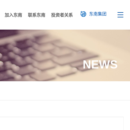
东南集团
加入东南
联系东南
投资者关系
展
文化
科研成果
文化展馆
人才培养
工业建筑
员工风采
各地公司
国外工程
社会招聘
廉洁举报
高层建筑
校园招聘
装配式建筑
NEWS