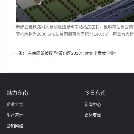
新建云桂铁路引入昆明枢纽昆明南站站房工程。昆明南站是云南“八入
等构筑物为2000.6㎡,站台雨棚覆盖面积77148.3㎡。屋盖为
上一条
：
东南网架被授予"萧山区2018年度突出贡献企业"
魅力东南
今日东南
企业介绍
新闻中心
生产基地
媒体聚焦
营销网络