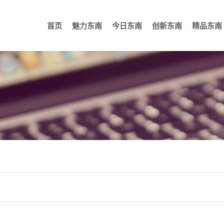
首页
魅力东南
今日东南
创新东南
精品东南
重大科学装置
公司概况
机场航站楼
生产基地
新闻中心
高铁站房
营销网络
媒体聚焦
研发平台
体育场馆
荣誉资质
创新团队
会议会
企业